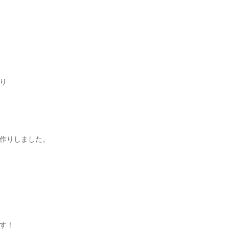
り
作りしました。
す！