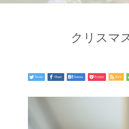
クリスマ
Tweet
Share
Hatena
Pocket
RSS